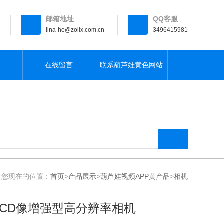
邮箱地址
QQ客服
lina-he@zolix.com.cn
3496415981
载
在线留言
联系葫芦娃黄色网站
您现在的位置：
首页
>
产品展示
>
葫芦娃视频APP黄产品
>
相机
CCD像增强型高分辨率相机