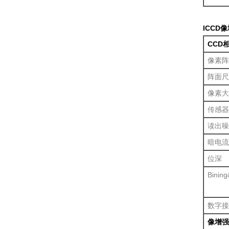
ICCD
CCD
像素阵
阵面尺
像素大
传感器
读出噪
暗电流
位深
Bining
数字接
像增强