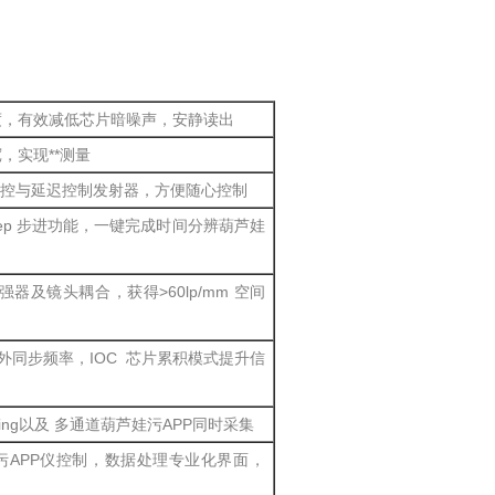
，有效减低芯片暗噪声，安静读出
，实现**测量
门控与延迟控制发射器，方便随心控制
p 步进功能，一键完成时间分辨葫芦娃
及镜头耦合，获得>60lp/mm 空间
门外同步频率，IOC 芯片累积模式提升信
nning以及 多通道葫芦娃污APP同时采集
P仪控制，数据处理专业化界面，