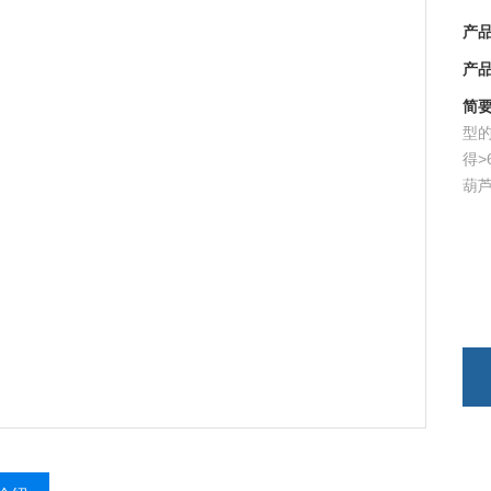
产品型
产品时
简要
型的
得>
葫芦