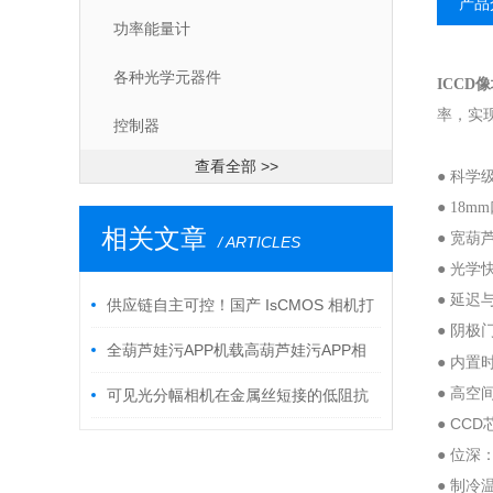
产品
功率能量计
各种光学元器件
ICCD
率
控制器
查看全部 >>
● 科学
● 18
相关文章
● 宽葫芦
/ ARTICLES
● 光学快门
● 延迟与
供应链自主可控！国产 IsCMOS 相机打
● 阴极
破科研相机长期进口依赖
全葫芦娃污APP机载高葫芦娃污APP相
● 内置
● 高空间分
机开启空天地一体化监测新时代
可见光分幅相机在金属丝短接的低阻抗
● CCD
杆箍缩二极管等离子体动力学中的应用
● 位深
● 制冷温度