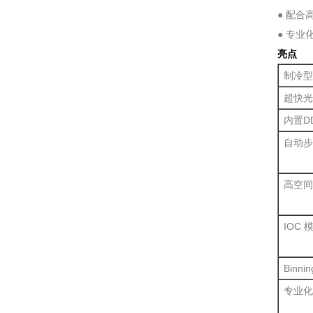
● 配合
● 专
亮点
制冷型
超快光
内置D
自动步
高空间
IOC 
Binnin
专业化