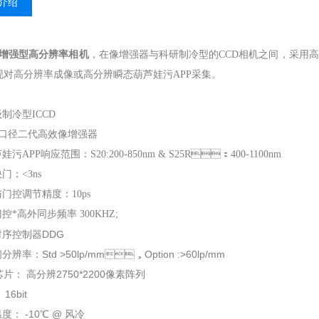
介绍
像增强型高分辨率相机
，在像增强器与科研制冷型的CCD相机之间，采用高
，实现对高分辨率成像或高分辨瞬态葫芦娃污APP采集。
级制冷型ICCD
mm口径二代高效像增强器
娃污APP响应范围：S20:200-850nm & S25R：400-1100nm
：<3ns
门控调节精度：10ps
门控*高外同步频率 300KHZ;
时序控制器DDG
辨率：Std >50lp/mm，Option :>60lp/mm
芯片： 高分辨2750*2200像素阵列
： 16bit
： -10℃ @ 风冷