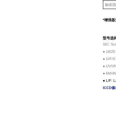
触发固
*增强
型号选
SIC: Sci
● 18/
● U/F/S
● UV/V
● 6M/4
● L/
ICCD