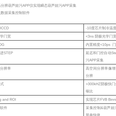
高分辨葫芦娃污APP仪实现瞬态葫芦娃污APP采集
业化数据采集控制软件
ICCD
-10度芯片制冷温度
学门宽
<3ns 阴极光学门宽
DG
内置精度<10ps 
进STEP
延迟和门控自动Ste
污APP采集
分辨率
高空间分辨率像增强器
分辨
模式
>300kHZ阴极快
噪比
g and ROI
实现芯片FVB Bi
软件
采集控制&葫芦娃污AP
简单快捷