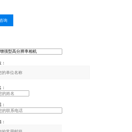
咨询
：
：
：
：