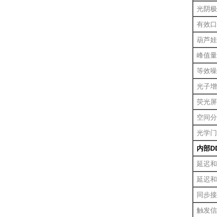
光阴极
有效口
葫芦娃
峰值量
等效噪
光子增
荧光屏
空间分
光学门
内部D
延迟和
延迟和
同步接
触发信