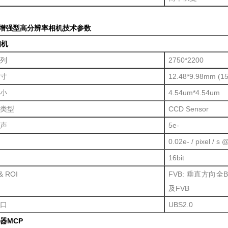
像增强型高分辨率相机
技术参数
相机
列
2750*2200
寸
12.48*9.98mm (15
小
4.54um*4.54um
类型
CCD Sensor
声
5e-
0.02e- / pixel / s
16bit
& ROI
FVB: 垂直方向全B
及FVB
口
UBS2.0
器MCP