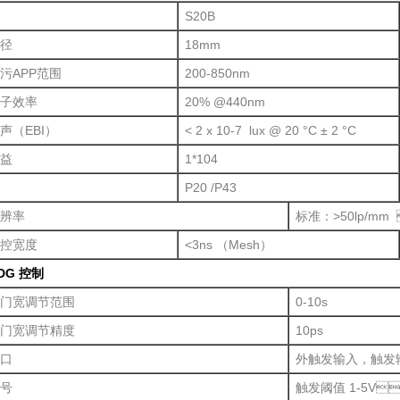
S20B
径
18mm
污APP范围
200-850nm
子效率
20% @440nm
声（EBI）
< 2 x 10-7 lux @ 20 °C ± 2 °C
益
1*104
P20 /P43
辨率
标准：>50lp/mm
控宽度
<3ns （Mesh）
DG 控制
门宽调节范围
0-10s
门宽调节精度
10ps
口
外触发输入，触发
号
触发阈值 1-5V，