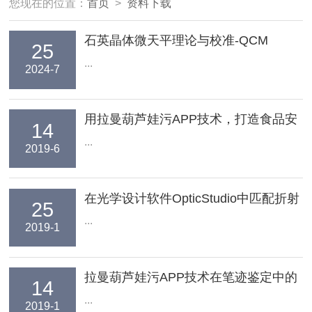
您现在的位置：
首页
>
资料下载
石英晶体微天平理论与校准-QCM
25
...
2024-7
用拉曼葫芦娃污APP技术，打造食品安
14
全快速检测系统
...
2019-6
在光学设计软件OpticStudio中匹配折射
25
率数据
...
2019-1
拉曼葫芦娃污APP技术在笔迹鉴定中的
14
应用
...
2019-1