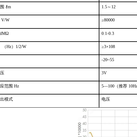
围 ｵm
1.5～12
V/W
≥80000
dMΩ
0.1-0.3
8 （Hz）1/2/W
≥3×108
-20~55
压
3V
应范围 Hz
5—100（推荐 10H
出模式
电压