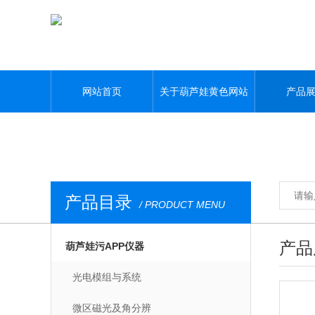
葫芦娃黄色网站,葫芦娃污APP,葫芦娃视频APP黄,葫芦娃污视频下载
网站首页
关于葫芦娃黄色网站
产品
产品目录
/ PRODUCT MENU
产品
葫芦娃污APP仪器
光电模组与系统
微区磁光及角分辨