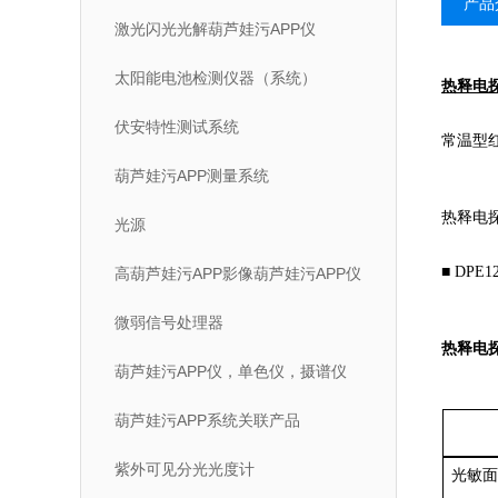
产品
激光闪光光解葫芦娃污APP仪
太阳能电池检测仪器（系统）
热释电探
伏安特性测试系统
常温型红外
葫芦娃污APP测量系统
热释电探
光源
■ DPE
高葫芦娃污APP影像葫芦娃污APP仪
微弱信号处理器
热释电探
葫芦娃污APP仪，单色仪，摄谱仪
葫芦娃污APP系统关联产品
紫外可见分光光度计
光敏面