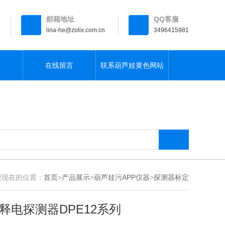
邮箱地址
QQ客服
lina-he@zolix.com.cn
3496415981
载
在线留言
联系葫芦娃黄色网站
现在的位置：
首页
>
产品展示
>
葫芦娃污APP仪器
>
探测器标定
释电探测器DPE12系列