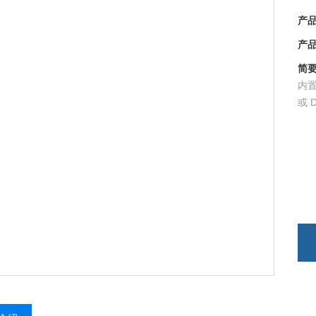
产品型
产品时
简要
内置
或 D