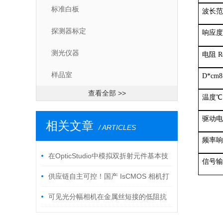
标准白板
波长范
探测器标定
响应度 
测光仪器
电阻 R
样品室
D*cm
查看全部 >>
温度℃
驱动电
相关文章
/ ARTICLES
频率响
在OpticStudio中模拟双折射元件基本技
信号输
巧
供应链自主可控！国产 IsCMOS 相机打
破科研相机长期进口依赖
可见光分幅相机在金属丝短接的低阻抗
杆箍缩二极管等离子体动力学中的应用